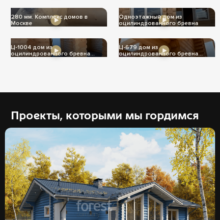
280 мм. Комплекс домов в
Одноэтажный дом из
Москве
оцилиндрованного бревна
Ц-1004 дом из
Ц-679 дом из
оцилиндрованного бревна
оцилиндрованного бревна
240мм
240мм
Проекты, которыми мы гордимся