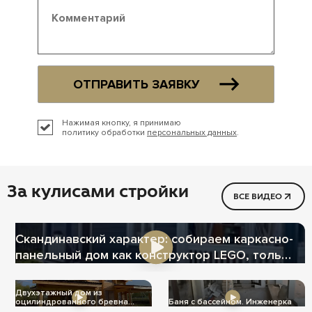
ОТПРАВИТЬ ЗАЯВКУ
Нажимая кнопку, я принимаю
политику обработки
персональных данных
.
За кулисами стройки
ВСЕ ВИДЕО
Скандинавский характер: собираем каркасно-
панельный дом как конструктор LEGO, только
теплее
Двухэтажный дом из
оцилиндрованного бревна
Баня с бассейном. Инженерка
Ц-1004