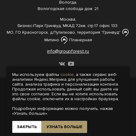
Вологда,
Вологодская слобода дом. 21
Москва,
Бизнес-Парк Гринвуд, МКАД 72км, стр.17 офис 133.
МО, ГО Красногорск, д.Путилково, территория "Гринвуд"
Митино
Планерная
info@groupforest.ru
Мы используем файлы
cookie
, а также сервис веб-
аналитики Яндекс.Метрика для улучшения работы
сайта, анализа трафика и персонализации контента.
© 2005-, 2026 Все права защищены
Продолжая использовать данный сайт, вы даете на
Информация, представленная на сайте,
это свое согласие. Если вы не хотите использовать
не является публичной офертой.
файлы cookie, отключите их в настройках браузера.
Политика конфиденциальности
Подробную информацию можно получить, нажав
Пользовательское соглашение
«Узнать больше».
Интернет-агентство «Пегас»
Поддержка сайта на 1С-Битрикс
ЗАКРЫТЬ
УЗНАТЬ БОЛЬШЕ