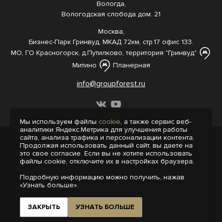
Вологда,
Вологодская слобода дом. 21
Москва,
Бизнес-Парк Гринвуд, МКАД 72км, стр.17 офис 133.
МО, ГО Красногорск, д.Путилково, территория "Гринвуд"
Митино
Планерная
info@groupforest.ru
Мы используем файлы
cookie
, а также сервис веб-
аналитики Яндекс.Метрика для улучшения работы
сайта, анализа трафика и персонализации контента.
© 2005-, 2026 Все права защищены
Продолжая использовать данный сайт, вы даете на
Информация, представленная на сайте,
это свое согласие. Если вы не хотите использовать
не является публичной офертой.
файлы cookie, отключите их в настройках браузера.
Политика конфиденциальности
Подробную информацию можно получить, нажав
Пользовательское соглашение
«Узнать больше».
Интернет-агентство «Пегас»
Поддержка сайта на 1С-Битрикс
ЗАКРЫТЬ
УЗНАТЬ БОЛЬШЕ