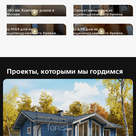
280 мм. Комплекс домов в
Одноэтажный дом из
Москве
оцилиндрованного бревна
Ц-1004 дом из
Ц-679 дом из
оцилиндрованного бревна
оцилиндрованного бревна
240мм
240мм
Проекты, которыми мы гордимся