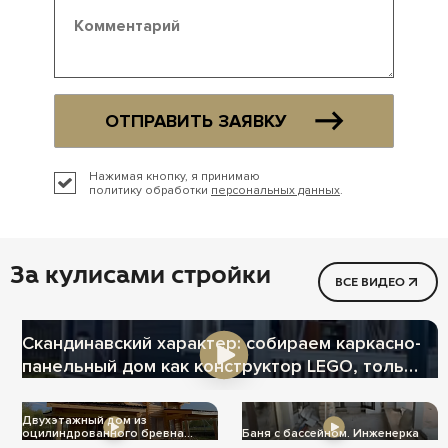
ОТПРАВИТЬ ЗАЯВКУ
Нажимая кнопку, я принимаю
политику обработки
персональных данных
.
За кулисами стройки
ВСЕ ВИДЕО
Скандинавский характер: собираем каркасно-
панельный дом как конструктор LEGO, только
теплее
Двухэтажный дом из
оцилиндрованного бревна
Баня с бассейном. Инженерка
Ц-1004