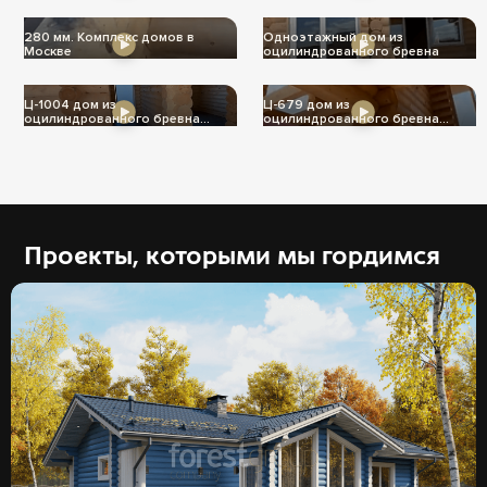
280 мм. Комплекс домов в
Одноэтажный дом из
Москве
оцилиндрованного бревна
Ц-1004 дом из
Ц-679 дом из
оцилиндрованного бревна
оцилиндрованного бревна
240мм
240мм
Проекты, которыми мы гордимся