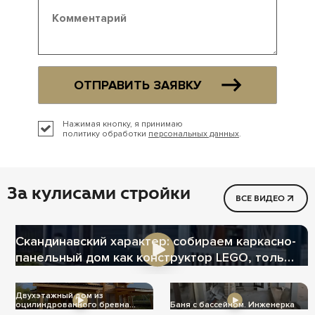
ОТПРАВИТЬ ЗАЯВКУ
Нажимая кнопку, я принимаю
политику обработки
персональных данных
.
За кулисами стройки
ВСЕ ВИДЕО
Скандинавский характер: собираем каркасно-
панельный дом как конструктор LEGO, только
теплее
Двухэтажный дом из
оцилиндрованного бревна
Баня с бассейном. Инженерка
Ц-1004