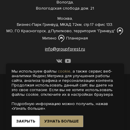
Вологда,
Вологодская слобода дом. 21
Москва,
Бизнес-Парк Гринвуд, МКАД 72км, стр.17 офис 133.
МО, ГО Красногорск, д.Путилково, территория "Гринвуд"
Митино
Планерная
info@groupforest.ru
Мы используем файлы
cookie
, а также сервис веб-
аналитики Яндекс.Метрика для улучшения работы
сайта, анализа трафика и персонализации контента.
© 2005-, 2026 Все права защищены
Продолжая использовать данный сайт, вы даете на
Информация, представленная на сайте,
это свое согласие. Если вы не хотите использовать
не является публичной офертой.
файлы cookie, отключите их в настройках браузера.
Политика конфиденциальности
Подробную информацию можно получить, нажав
Пользовательское соглашение
«Узнать больше».
Интернет-агентство «Пегас»
Поддержка сайта на 1С-Битрикс
ЗАКРЫТЬ
УЗНАТЬ БОЛЬШЕ