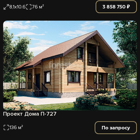
3 858 750 ₽
8,1х10.6
76 м²
Проект Дома П-727
По запросу
136 м²