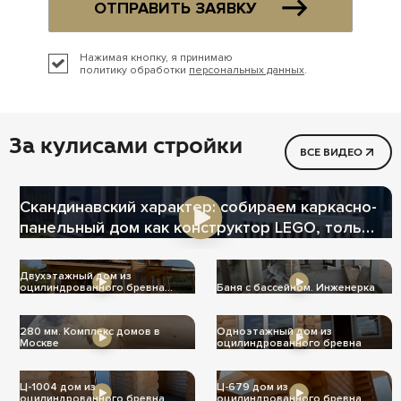
ОТПРАВИТЬ ЗАЯВКУ
Нажимая кнопку, я принимаю
политику обработки
персональных данных
.
За кулисами стройки
ВСЕ ВИДЕО
Скандинавский характер: собираем каркасно-
панельный дом как конструктор LEGO, только
теплее
Двухэтажный дом из
оцилиндрованного бревна
Баня с бассейном. Инженерка
Ц-1004
280 мм. Комплекс домов в
Одноэтажный дом из
Москве
оцилиндрованного бревна
Ц-1004 дом из
Ц-679 дом из
оцилиндрованного бревна
оцилиндрованного бревна