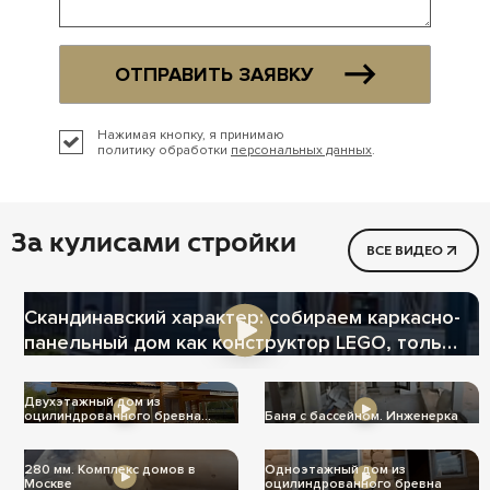
ОТПРАВИТЬ ЗАЯВКУ
Нажимая кнопку, я принимаю
политику обработки
персональных данных
.
За кулисами стройки
ВСЕ ВИДЕО
Скандинавский характер: собираем каркасно-
панельный дом как конструктор LEGO, только
теплее
Двухэтажный дом из
оцилиндрованного бревна
Баня с бассейном. Инженерка
Ц-1004
280 мм. Комплекс домов в
Одноэтажный дом из
Москве
оцилиндрованного бревна