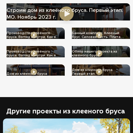
Строим дом из клеёного бруса. Первый этап.
МО. Ноябрь 2023 г.
Производство клеёного
Банный комплекс. Клееный
бруса. Взгляд изнутри. Как я
брус. Силовая часть. Плита,
его вижу.
стены, крыша!
Производство клеёного
Обзор нашего проекта из
бруса. Взгляд изнутри. Как я
клеёного бруса
его вижу.
Дом из клееного бруса.
Дом из клееного бруса
Первый этап.
Другие проекты из клееного бруса