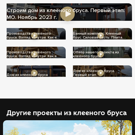
Строим дом из клеёного бруса. Первый этап.
МО. Ноябрь 2023 г.
Производство клеёного
Банный комплекс. Клееный
бруса. Взгляд изнутри. Как я
брус. Силовая часть. Плита,
его вижу.
стены, крыша!
Производство клеёного
Обзор нашего проекта из
бруса. Взгляд изнутри. Как я
клеёного бруса
его вижу.
Дом из клееного бруса.
Дом из клееного бруса
Первый этап.
Другие проекты из клееного бруса