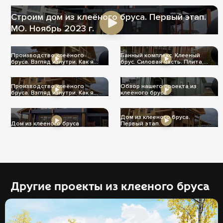
Строим дом из клеёного бруса. Первый этап.
МО. Ноябрь 2023 г.
Производство клеёного
Банный комплекс. Клееный
бруса. Взгляд изнутри. Как я
брус. Силовая часть. Плита,
его вижу.
стены, крыша!
Производство клеёного
Обзор нашего проекта из
бруса. Взгляд изнутри. Как я
клеёного бруса
его вижу.
Дом из клееного бруса.
Дом из клееного бруса
Первый этап.
Другие проекты из клееного бруса