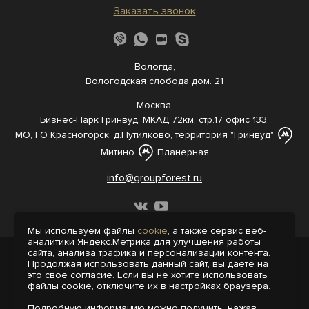
Заказать звонок
Вологда,
Вологодская слобода дом. 21
Москва,
Бизнес-Парк Гринвуд, МКАД 72км, стр.17 офис 133.
МО, ГО Красногорск, д.Путилково, территория "Гринвуд"
Митино
Планерная
info@groupforest.ru
Мы используем файлы
cookie
, а также сервис веб-
аналитики Яндекс.Метрика для улучшения работы
сайта, анализа трафика и персонализации контента.
© 2005-, 2026 Все права защищены
Продолжая использовать данный сайт, вы даете на
Информация, представленная на сайте,
это свое согласие. Если вы не хотите использовать
не является публичной офертой.
файлы cookie, отключите их в настройках браузера.
Политика конфиденциальности
Подробную информацию можно получить, нажав