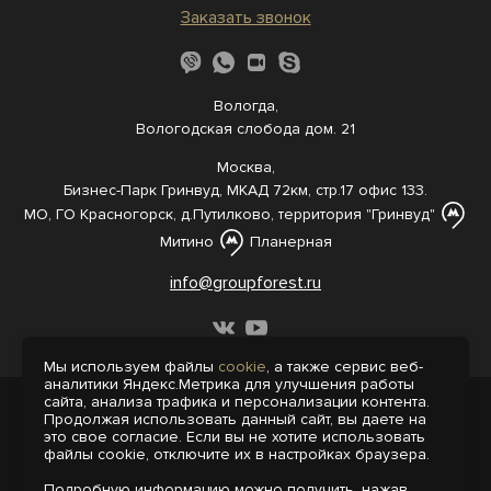
Заказать звонок
Вологда,
Вологодская слобода дом. 21
Москва,
Бизнес-Парк Гринвуд, МКАД 72км, стр.17 офис 133.
МО, ГО Красногорск, д.Путилково, территория "Гринвуд"
Митино
Планерная
info@groupforest.ru
Мы используем файлы
cookie
, а также сервис веб-
аналитики Яндекс.Метрика для улучшения работы
сайта, анализа трафика и персонализации контента.
© 2005-, 2026 Все права защищены
Продолжая использовать данный сайт, вы даете на
Информация, представленная на сайте,
это свое согласие. Если вы не хотите использовать
не является публичной офертой.
файлы cookie, отключите их в настройках браузера.
Политика конфиденциальности
Подробную информацию можно получить, нажав