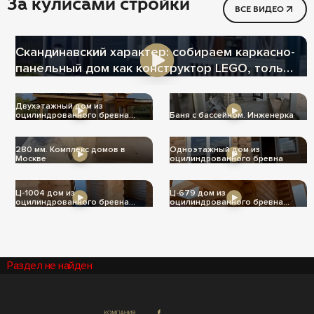
За кулисами стройки
ВСЕ ВИДЕО
Скандинавский характер: собираем каркасно-
панельный дом как конструктор LEGO, только
теплее
Двухэтажный дом из
оцилиндрованного бревна
Баня с бассейном. Инженерка
Ц-1004
280 мм. Комплекс домов в
Одноэтажный дом из
Москве
оцилиндрованного бревна
Ц-1004 дом из
Ц-679 дом из
оцилиндрованного бревна
оцилиндрованного бревна
240мм
240мм
Раздел не найден