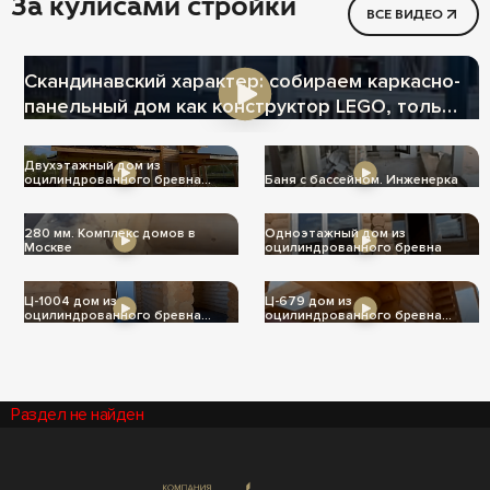
За кулисами стройки
ВСЕ ВИДЕО
Скандинавский характер: собираем каркасно-
панельный дом как конструктор LEGO, только
теплее
Двухэтажный дом из
оцилиндрованного бревна
Баня с бассейном. Инженерка
Ц-1004
280 мм. Комплекс домов в
Одноэтажный дом из
Москве
оцилиндрованного бревна
Ц-1004 дом из
Ц-679 дом из
оцилиндрованного бревна
оцилиндрованного бревна
240мм
240мм
Раздел не найден