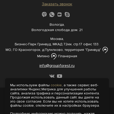
Заказать звонок
Вологда,
Вологодская слобода дом. 21
Москва,
Бизнес-Парк Гринвуд, МКАД 72км, стр.17 офис 133.
МО, ГО Красногорск, д.Путилково, территория "Гринвуд"
Митино
Планерная
info@groupforest.ru
Мы используем файлы
cookie
, а также сервис веб-
аналитики Яндекс.Метрика для улучшения работы
сайта, анализа трафика и персонализации контента.
© 2005-, 2026 Все права защищены
Продолжая использовать данный сайт, вы даете на
Информация, представленная на сайте,
это свое согласие. Если вы не хотите использовать
не является публичной офертой.
файлы cookie, отключите их в настройках браузера.
Политика конфиденциальности
Подробную информацию можно получить, нажав