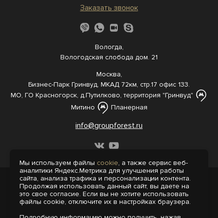
Заказать звонок
Вологда,
Вологодская слобода дом. 21
Москва,
Бизнес-Парк Гринвуд, МКАД 72км, стр.17 офис 133.
МО, ГО Красногорск, д.Путилково, территория "Гринвуд"
Митино
Планерная
info@groupforest.ru
Мы используем файлы
cookie
, а также сервис веб-
аналитики Яндекс.Метрика для улучшения работы
сайта, анализа трафика и персонализации контента.
© 2005-, 2026 Все права защищены
Продолжая использовать данный сайт, вы даете на
Информация, представленная на сайте,
это свое согласие. Если вы не хотите использовать
не является публичной офертой.
файлы cookie, отключите их в настройках браузера.
Политика конфиденциальности
Подробную информацию можно получить, нажав