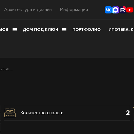
Архитектура и дизайн
Информация
МОВ
ДОМ ПОД КЛЮЧ
ПОРТФОЛИО
ИПОТЕКА, 
568 ...
2
2
Количество спален:
о