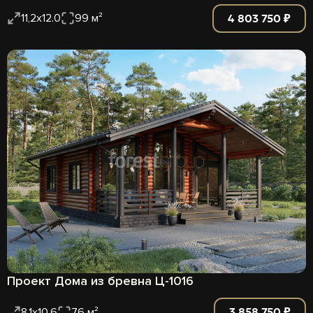
4 803 750 ₽
11,2х12.0
99 м²
Проект Дома из бревна Ц-1016
3 858 750 ₽
8,1х10.6
76 м²