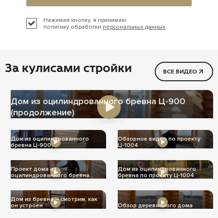
Нажимая кнопку, я принимаю
политику обработки
персональных данных
.
За кулисами стройки
ВСЕ ВИДЕО
Дом из оцилиндрованного бревна Ц-900
(продолжение)
Дом из оцилиндрованного
Обзорное видео по проекту
бревна Ц-900
Ц-1004
Проект дома из
Дом из оцилиндрованного
оцилиндрованного бревна
бревна по проекту Ц-1004
Ц-1004
Дом из бревна – смотрим, как
он устроен
Обзор деревянного дома