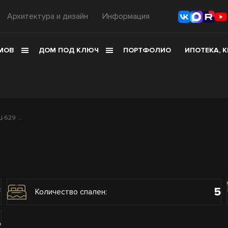
Архитектура и дизайн
Информация
МОВ
ДОМ ПОД КЛЮЧ
ПОРТФОЛИО
ИПОТЕКА, 
629 ...
5
2
Количество спален:
о