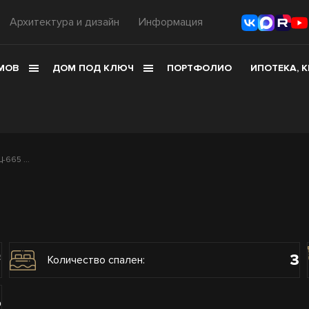
Архитектура и дизайн
Информация
МОВ
ДОМ ПОД КЛЮЧ
ПОРТФОЛИО
ИПОТЕКА, 
665 ...
3
2
Количество спален:
о