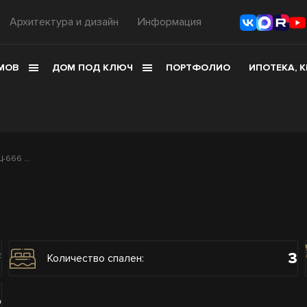
Архитектура и дизайн
Информация
МОВ
ДОМ ПОД КЛЮЧ
ПОРТФОЛИО
ИПОТЕКА, 
666 ...
3
2
Количество спален:
о