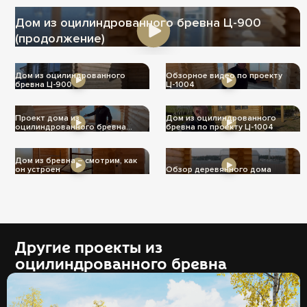
Дом из оцилиндрованного бревна Ц-900
(продолжение)
Дом из оцилиндрованного
Обзорное видео по проекту
бревна Ц-900
Ц-1004
Проект дома из
Дом из оцилиндрованного
оцилиндрованного бревна
бревна по проекту Ц-1004
Ц-1004
Дом из бревна – смотрим, как
он устроен
Обзор деревянного дома
Другие проекты из
оцилиндрованного бревна