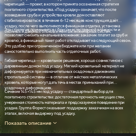
черепицей — проект, в котором принята осознанная стратегия
поэтапного строительства. «Под усадку» означает, что после
возведения сруба и устройства кровли дом оставляют
стабилизироваться: в течение 6–12 месяцев конструкция даёт
усадку, после чего выполняются финишная отделка, установка
Эта стратегия применяется с брусом естественной влажности и
оконных и дверных блоков и монтаж инженерных систем.
позволяет снизить начальные вложения: заказчик платит за сруб и
кровлю, а финишный пакет работ откладывает на следующий сезон.
Это удобно при ограниченном бюджете или при желании
самостоятельно выполнить часть отделочных работ.
Гибкая черепица — кровельное решение, хорошо совместимое с
деревянным домом под усадку. Мягкий кровельный материал не
деформируется при незначительных осадочных движениях
стропильной системы — в отличие от жёстких металлических
кровель, которые могут дать течь в местах примыканий при
усадочных деформациях.
Сечение 145×145 мм под усадку — стандартный выбор для
поэтапного строительства: достаточная прочность несущих стен,
умеренная стоимость материала и предсказуемое поведение при
усадке. Группа Форест оказывает поддержку заказчикам на всех
этапах, включая выдержку под усадку.
Показать описание