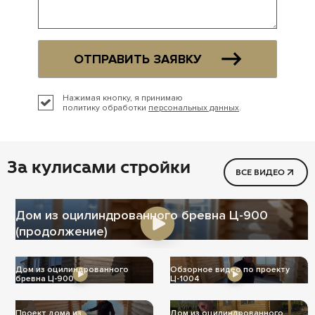
ОТПРАВИТЬ ЗАЯВКУ
Нажимая кнопку, я принимаю
политику обработки
персональных данных
.
За кулисами стройки
ВСЕ ВИДЕО
Дом из оцилиндрованного бревна Ц-900
(продолжение)
Дом из оцилиндрованного
Обзорное видео по проекту
бревна Ц-900
Ц-1004
Проект дома из
Дом из оцилиндрованного