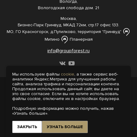
Вологда,
Вологодская слобода дом. 21
Москва,
Бизнес-Парк Гринвуд, МКАД 72км, стр.17 офис 133.
МО, ГО Красногорск, д.Путилково, территория "Гринвуд"
Митино
Планерная
info@groupforest.ru
Мы используем файлы
cookie
, а также сервис веб-
аналитики Яндекс.Метрика для улучшения работы
сайта, анализа трафика и персонализации контента.
© 2005-, 2026 Все права защищены
Продолжая использовать данный сайт, вы даете на
Информация, представленная на сайте,
это свое согласие. Если вы не хотите использовать
не является публичной офертой.
файлы cookie, отключите их в настройках браузера.
Политика конфиденциальности
Подробную информацию можно получить, нажав
Пользовательское соглашение
«Узнать больше».
Интернет-агентство «Пегас»
Поддержка сайта на 1С-Битрикс
ЗАКРЫТЬ
УЗНАТЬ БОЛЬШЕ