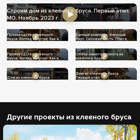
Строим дом из клеёного бруса. Первый этап.
МО. Ноябрь 2023 г.
Производство клеёного
Банный комплекс. Клееный
бруса. Взгляд изнутри. Как я
брус. Силовая часть. Плита,
его вижу.
стены, крыша!
Производство клеёного
Обзор нашего проекта из
бруса. Взгляд изнутри. Как я
клеёного бруса
его вижу.
Дом из клееного бруса.
Дом из клееного бруса
Первый этап.
Другие проекты из клееного бруса