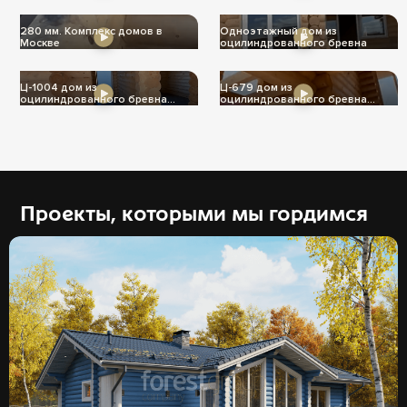
280 мм. Комплекс домов в
Одноэтажный дом из
Москве
оцилиндрованного бревна
Ц-1004 дом из
Ц-679 дом из
оцилиндрованного бревна
оцилиндрованного бревна
240мм
240мм
Проекты, которыми мы гордимся