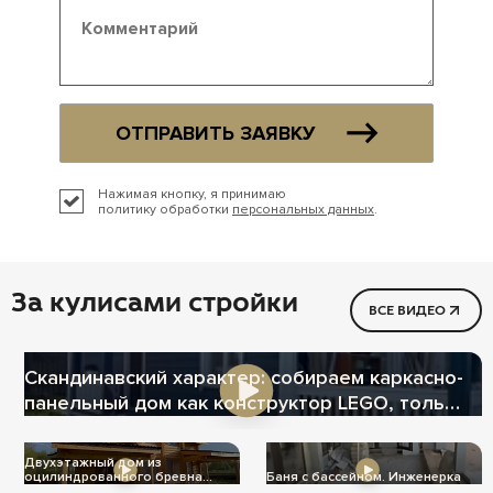
ОТПРАВИТЬ ЗАЯВКУ
Нажимая кнопку, я принимаю
политику обработки
персональных данных
.
За кулисами стройки
ВСЕ ВИДЕО
Скандинавский характер: собираем каркасно-
панельный дом как конструктор LEGO, только
теплее
Двухэтажный дом из
оцилиндрованного бревна
Баня с бассейном. Инженерка
Ц-1004