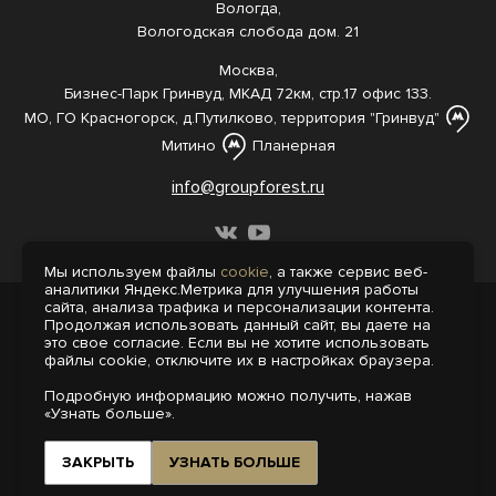
Вологда,
Вологодская слобода дом. 21
Москва,
Бизнес-Парк Гринвуд, МКАД 72км, стр.17 офис 133.
МО, ГО Красногорск, д.Путилково, территория "Гринвуд"
Митино
Планерная
info@groupforest.ru
Мы используем файлы
cookie
, а также сервис веб-
аналитики Яндекс.Метрика для улучшения работы
сайта, анализа трафика и персонализации контента.
© 2005-, 2026 Все права защищены
Продолжая использовать данный сайт, вы даете на
Информация, представленная на сайте,
это свое согласие. Если вы не хотите использовать
не является публичной офертой.
файлы cookie, отключите их в настройках браузера.
Политика конфиденциальности
Подробную информацию можно получить, нажав
Пользовательское соглашение
«Узнать больше».
Интернет-агентство «Пегас»
Поддержка сайта на 1С-Битрикс
ЗАКРЫТЬ
УЗНАТЬ БОЛЬШЕ