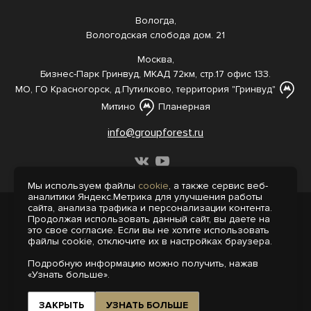
Вологда,
Вологодская слобода дом. 21
Москва,
Бизнес-Парк Гринвуд, МКАД 72км, стр.17 офис 133.
МО, ГО Красногорск, д.Путилково, территория "Гринвуд"
Митино
Планерная
info@groupforest.ru
Мы используем файлы
cookie
, а также сервис веб-
аналитики Яндекс.Метрика для улучшения работы
сайта, анализа трафика и персонализации контента.
© 2005-, 2026 Все права защищены
Продолжая использовать данный сайт, вы даете на
Информация, представленная на сайте,
это свое согласие. Если вы не хотите использовать
не является публичной офертой.
файлы cookie, отключите их в настройках браузера.
Политика конфиденциальности
Подробную информацию можно получить, нажав
Пользовательское соглашение
«Узнать больше».
Интернет-агентство «Пегас»
Поддержка сайта на 1С-Битрикс
ЗАКРЫТЬ
УЗНАТЬ БОЛЬШЕ