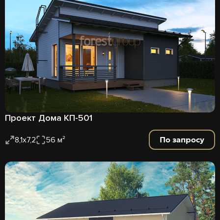
Проект Дома КП-501
По запросу
8,1х7,2
56 м²