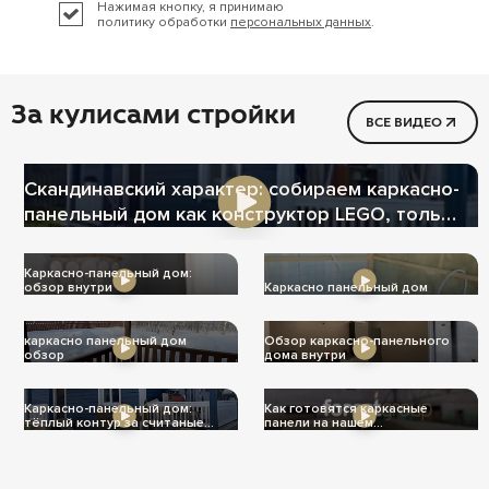
Нажимая кнопку, я принимаю
политику обработки
персональных данных
.
За кулисами стройки
ВСЕ ВИДЕО
Скандинавский характер: собираем каркасно-
панельный дом как конструктор LEGO, только
теплее
Каркасно-панельный дом:
обзор внутри
Каркасно панельный дом
каркасно панельный дом
Обзор каркасно-панельного
обзор
дома внутри
Каркасно-панельный дом:
Как готовятся каркасные
тёплый контур за считаные
панели на нашем
дни
производстве