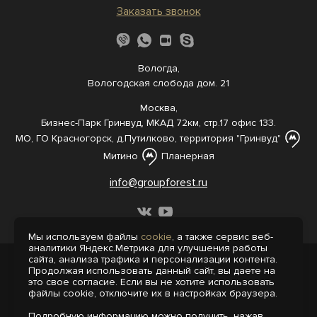
Заказать звонок
Вологда,
Вологодская слобода дом. 21
Москва,
Бизнес-Парк Гринвуд, МКАД 72км, стр.17 офис 133.
МО, ГО Красногорск, д.Путилково, территория "Гринвуд"
Митино
Планерная
info@groupforest.ru
Мы используем файлы
cookie
, а также сервис веб-
аналитики Яндекс.Метрика для улучшения работы
сайта, анализа трафика и персонализации контента.
© 2005-, 2026 Все права защищены
Продолжая использовать данный сайт, вы даете на
Информация, представленная на сайте,
это свое согласие. Если вы не хотите использовать
не является публичной офертой.
файлы cookie, отключите их в настройках браузера.
Политика конфиденциальности
Подробную информацию можно получить, нажав