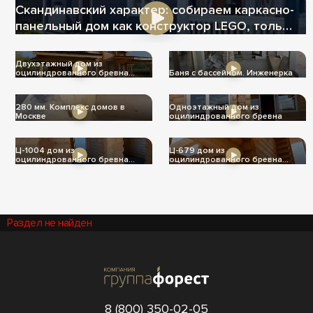
Скандинавский характер: собираем каркасно-
панельный дом как конструктор LEGO, только
теплее
Двухэтажный дом из
оцилиндрованного бревна
Баня с бассейном. Инженерка
Ц-1004
280 мм. Комплекс домов в
Одноэтажный дом из
Москве
оцилиндрованного бревна
Ц-1004 дом из
Ц-679 дом из
оцилиндрованного бревна
оцилиндрованного бревна
240мм
240мм
Раздел не найден
8 (800) 350-02-05