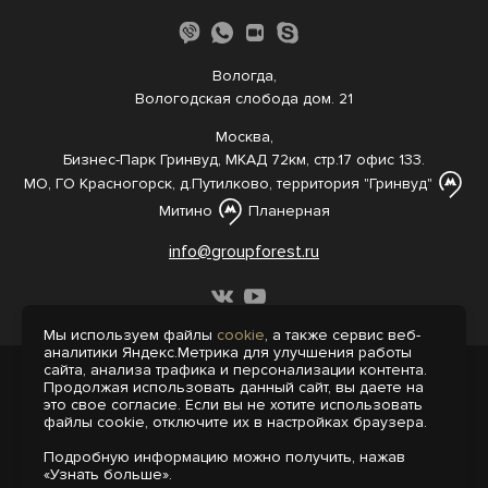
Вологда,
Вологодская слобода дом. 21
Москва,
Бизнес-Парк Гринвуд, МКАД 72км, стр.17 офис 133.
МО, ГО Красногорск, д.Путилково, территория "Гринвуд"
Митино
Планерная
info@groupforest.ru
Мы используем файлы
cookie
, а также сервис веб-
аналитики Яндекс.Метрика для улучшения работы
сайта, анализа трафика и персонализации контента.
© 2005-, 2026 Все права защищены
Продолжая использовать данный сайт, вы даете на
Информация, представленная на сайте,
это свое согласие. Если вы не хотите использовать
не является публичной офертой.
файлы cookie, отключите их в настройках браузера.
Политика конфиденциальности
Подробную информацию можно получить, нажав
Пользовательское соглашение
«Узнать больше».
Интернет-агентство «Пегас»