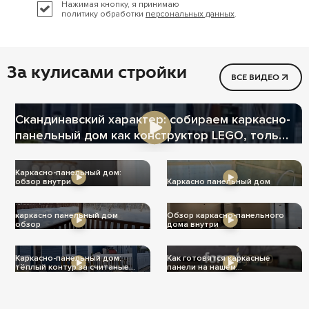
Нажимая кнопку, я принимаю
политику обработки
персональных данных
.
За кулисами стройки
ВСЕ ВИДЕО
Скандинавский характер: собираем каркасно-
панельный дом как конструктор LEGO, только
теплее
Каркасно-панельный дом:
обзор внутри
Каркасно панельный дом
каркасно панельный дом
Обзор каркасно-панельного
обзор
дома внутри
Каркасно-панельный дом:
Как готовятся каркасные
тёплый контур за считаные
панели на нашем
дни
производстве