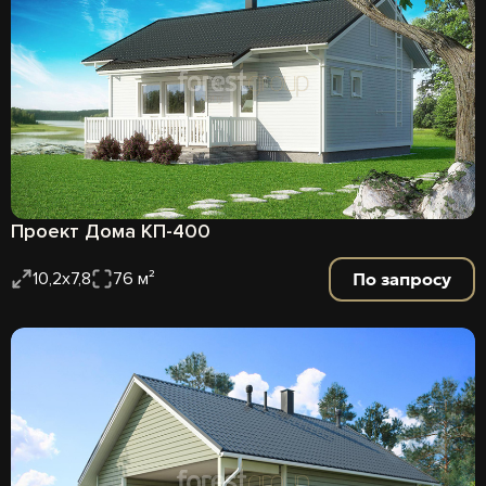
Проект Дома КП-400
По запросу
10,2х7,8
76 м²