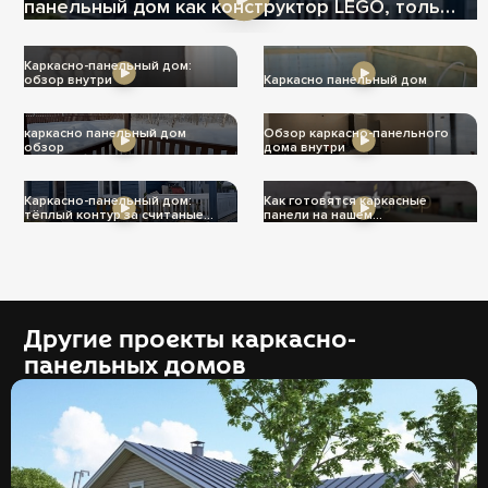
панельный дом как конструктор LEGO, только
теплее
Каркасно-панельный дом:
обзор внутри
Каркасно панельный дом
каркасно панельный дом
Обзор каркасно-панельного
обзор
дома внутри
Каркасно-панельный дом:
Как готовятся каркасные
тёплый контур за считаные
панели на нашем
дни
производстве
Другие проекты каркасно-
панельных домов