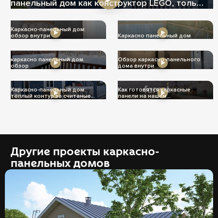
панельный дом как конструктор LEGO, только
теплее
Каркасно-панельный дом:
обзор внутри
Каркасно панельный дом
каркасно панельный дом
Обзор каркасно-панельного
обзор
дома внутри
Каркасно-панельный дом:
Как готовятся каркасные
тёплый контур за считаные
панели на нашем
дни
производстве
Другие проекты каркасно-
панельных домов