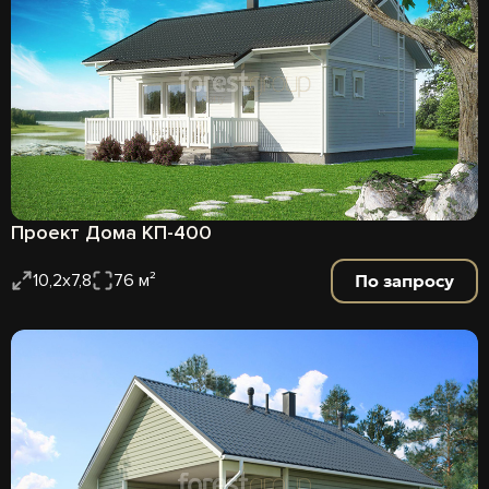
Проект Дома КП-400
По запросу
10,2х7,8
76 м²