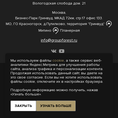
Вологодская слобода дом. 21
Москва,
Бизнес-Парк Гринвуд, МКАД 72км, стр.17 офис 133.
МО, ГО Красногорск, д.Путилково, территория "Гринвуд"
Митино
Планерная
info@groupforest.ru
Мы используем файлы
cookie
, а также сервис веб-
аналитики Яндекс.Метрика для улучшения работы
сайта, анализа трафика и персонализации контента.
© 2005-, 2026 Все права защищены
Продолжая использовать данный сайт, вы даете на
Информация, представленная на сайте,
это свое согласие. Если вы не хотите использовать
не является публичной офертой.
файлы cookie, отключите их в настройках браузера.
Политика конфиденциальности
Подробную информацию можно получить, нажав
Пользовательское соглашение
«Узнать больше».
Интернет-агентство «Пегас»
Поддержка сайта на 1С-Битрикс
ЗАКРЫТЬ
УЗНАТЬ БОЛЬШЕ