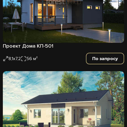
Проект Дома КП-501
По запросу
8,1х7,2
56 м²