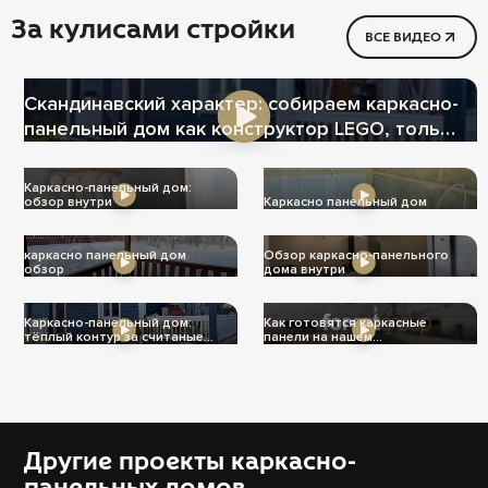
За кулисами стройки
ВСЕ ВИДЕО
Скандинавский характер: собираем каркасно-
панельный дом как конструктор LEGO, только
теплее
Каркасно-панельный дом:
обзор внутри
Каркасно панельный дом
каркасно панельный дом
Обзор каркасно-панельного
обзор
дома внутри
Каркасно-панельный дом:
Как готовятся каркасные
тёплый контур за считаные
панели на нашем
дни
производстве
Другие проекты каркасно-
панельных домов