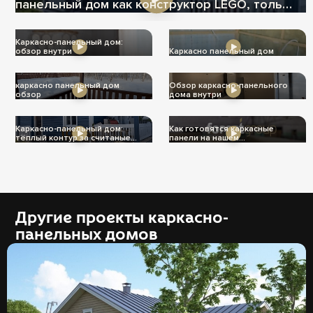
панельный дом как конструктор LEGO, только
теплее
Каркасно-панельный дом:
обзор внутри
Каркасно панельный дом
каркасно панельный дом
Обзор каркасно-панельного
обзор
дома внутри
Каркасно-панельный дом:
Как готовятся каркасные
тёплый контур за считаные
панели на нашем
дни
производстве
Другие проекты каркасно-
панельных домов