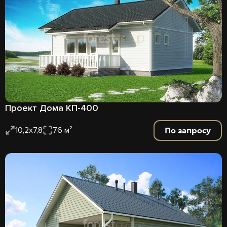
Проект Дома КП-400
По запросу
10,2х7,8
76 м²