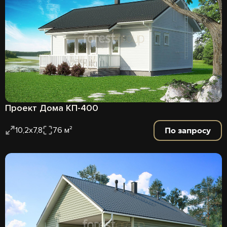
Проект Дома КП-400
По запросу
10,2х7,8
76 м²