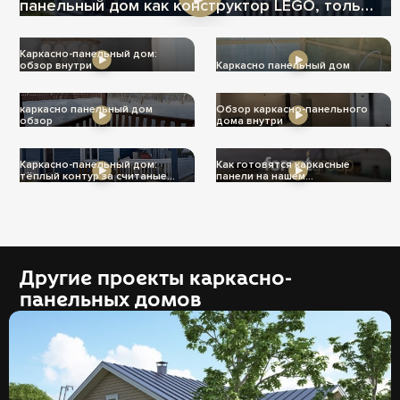
панельный дом как конструктор LEGO, только
теплее
Каркасно-панельный дом:
обзор внутри
Каркасно панельный дом
каркасно панельный дом
Обзор каркасно-панельного
обзор
дома внутри
Каркасно-панельный дом:
Как готовятся каркасные
тёплый контур за считаные
панели на нашем
дни
производстве
Другие проекты каркасно-
панельных домов