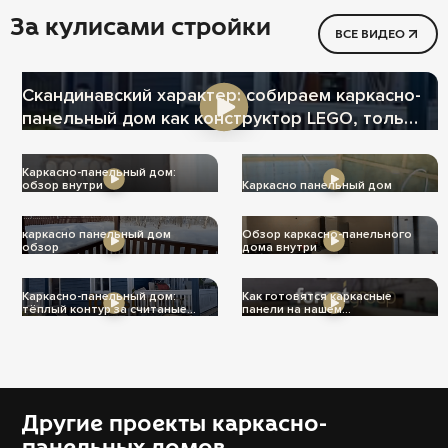
За кулисами стройки
ВСЕ ВИДЕО
Скандинавский характер: собираем каркасно-
панельный дом как конструктор LEGO, только
теплее
Каркасно-панельный дом:
обзор внутри
Каркасно панельный дом
каркасно панельный дом
Обзор каркасно-панельного
обзор
дома внутри
Каркасно-панельный дом:
Как готовятся каркасные
тёплый контур за считаные
панели на нашем
дни
производстве
Другие проекты каркасно-
панельных домов