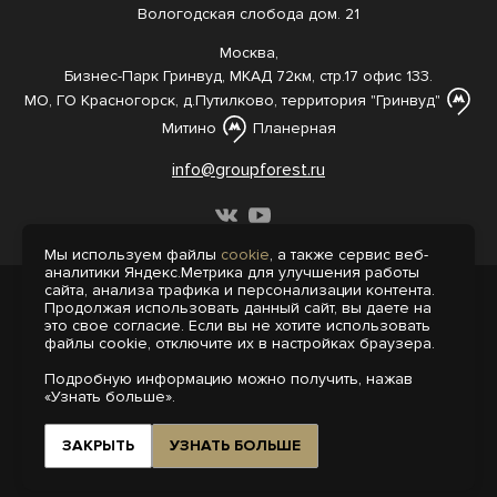
Вологодская слобода дом. 21
Москва,
Бизнес-Парк Гринвуд, МКАД 72км, стр.17 офис 133.
МО, ГО Красногорск, д.Путилково, территория "Гринвуд"
Митино
Планерная
info@groupforest.ru
Мы используем файлы
cookie
, а также сервис веб-
аналитики Яндекс.Метрика для улучшения работы
сайта, анализа трафика и персонализации контента.
© 2005-, 2026 Все права защищены
Продолжая использовать данный сайт, вы даете на
Информация, представленная на сайте,
это свое согласие. Если вы не хотите использовать
не является публичной офертой.
файлы cookie, отключите их в настройках браузера.
Политика конфиденциальности
Подробную информацию можно получить, нажав
Пользовательское соглашение
«Узнать больше».
Интернет-агентство «Пегас»
Поддержка сайта на 1С-Битрикс
ЗАКРЫТЬ
УЗНАТЬ БОЛЬШЕ