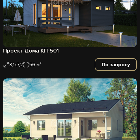
Проект Дома КП-501
По запросу
8,1х7,2
56 м²