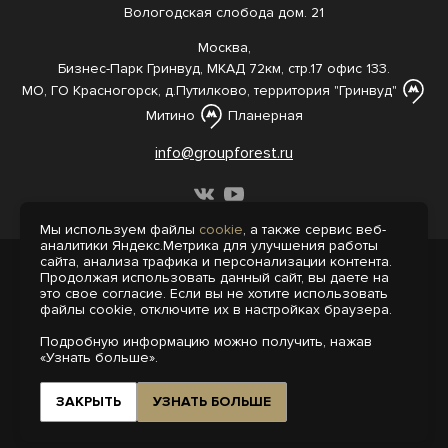
Вологодская слобода дом. 21
Москва,
Бизнес-Парк Гринвуд, МКАД 72км, стр.17 офис 133.
МО, ГО Красногорск, д.Путилково, территория "Гринвуд"
Митино
Планерная
info@groupforest.ru
Мы используем файлы
cookie
, а также сервис веб-
аналитики Яндекс.Метрика для улучшения работы
сайта, анализа трафика и персонализации контента.
© 2005-, 2026 Все права защищены
Продолжая использовать данный сайт, вы даете на
Информация, представленная на сайте,
это свое согласие. Если вы не хотите использовать
не является публичной офертой.
файлы cookie, отключите их в настройках браузера.
Политика конфиденциальности
Подробную информацию можно получить, нажав
Пользовательское соглашение
«Узнать больше».
Интернет-агентство «Пегас»
Поддержка сайта на 1С-Битрикс
ЗАКРЫТЬ
УЗНАТЬ БОЛЬШЕ