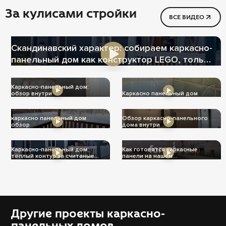
За кулисами стройки
ВСЕ ВИДЕО
Скандинавский характер: собираем каркасно-
панельный дом как конструктор LEGO, только
теплее
Каркасно-панельный дом:
обзор внутри
Каркасно панельный дом
каркасно панельный дом
Обзор каркасно-панельного
обзор
дома внутри
Каркасно-панельный дом:
Как готовятся каркасные
тёплый контур за считаные
панели на нашем
дни
производстве
Другие проекты каркасно-
панельных домов