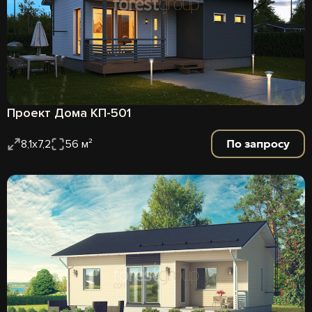
Проект Дома КП-501
По запросу
8,1х7,2
56 м²