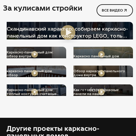
За кулисами стройки
ВСЕ ВИДЕО
Скандинавский характер: собираем каркасно-
панельный дом как конструктор LEGO, только
теплее
Каркасно-панельный дом:
обзор внутри
Каркасно панельный дом
каркасно панельный дом
Обзор каркасно-панельного
обзор
дома внутри
Каркасно-панельный дом:
Как готовятся каркасные
тёплый контур за считаные
панели на нашем
дни
производстве
Другие проекты каркасно-
панельных домов