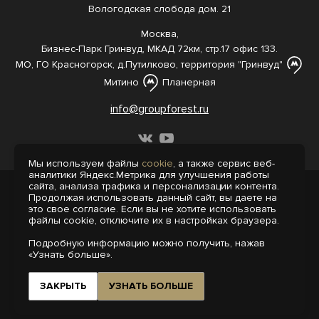
Вологодская слобода дом. 21
Москва,
Бизнес-Парк Гринвуд, МКАД 72км, стр.17 офис 133.
МО, ГО Красногорск, д.Путилково, территория "Гринвуд"
Митино
Планерная
info@groupforest.ru
Мы используем файлы
cookie
, а также сервис веб-
аналитики Яндекс.Метрика для улучшения работы
сайта, анализа трафика и персонализации контента.
© 2005-, 2026 Все права защищены
Продолжая использовать данный сайт, вы даете на
Информация, представленная на сайте,
это свое согласие. Если вы не хотите использовать
не является публичной офертой.
файлы cookie, отключите их в настройках браузера.
Политика конфиденциальности
Подробную информацию можно получить, нажав
Пользовательское соглашение
«Узнать больше».
Интернет-агентство «Пегас»
Поддержка сайта на 1С-Битрикс
ЗАКРЫТЬ
УЗНАТЬ БОЛЬШЕ