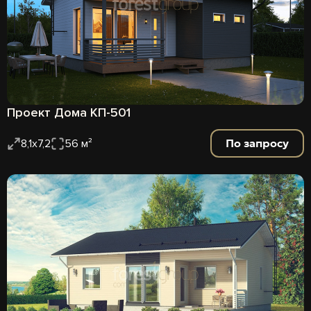
Проект Дома КП-501
По запросу
8,1х7,2
56 м²