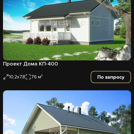
Проект Дома КП-400
По запросу
10,2х7,8
76 м²