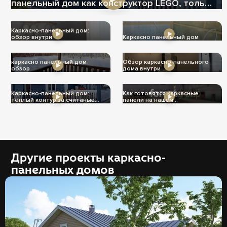
панельный дом как конструктор LEGO, только
теплее
Каркасно-панельный дом:
обзор внутри
Каркасно панельный дом
каркасно панельный дом
Обзор каркасно-панельного
обзор
дома внутри
Каркасно-панельный дом:
Как готовятся каркасные
тёплый контур за считаные
панели на нашем
дни
производстве
Другие проекты каркасно-
панельных домов