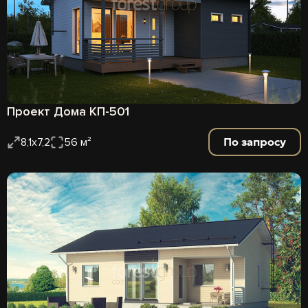
Проект Дома КП-501
По запросу
8,1х7,2
56 м²