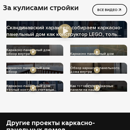
За кулисами стройки
ВСЕ ВИДЕО
Скандинавский характер: собираем каркасно-
панельный дом как конструктор LEGO, только
теплее
Каркасно-панельный дом:
обзор внутри
Каркасно панельный дом
каркасно панельный дом
Обзор каркасно-панельного
обзор
дома внутри
Каркасно-панельный дом:
Как готовятся каркасные
тёплый контур за считаные
панели на нашем
дни
производстве
Другие проекты каркасно-
панельных домов