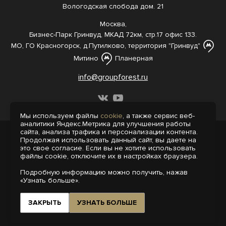
Вологодская слобода дом. 21
Москва,
Бизнес-Парк Гринвуд, МКАД 72км, стр.17 офис 133.
МО, ГО Красногорск, д.Путилково, территория "Гринвуд"
Митино
Планерная
info@groupforest.ru
Мы используем файлы
cookie
, а также сервис веб-
аналитики Яндекс.Метрика для улучшения работы
сайта, анализа трафика и персонализации контента.
© 2005-, 2026 Все права защищены
Продолжая использовать данный сайт, вы даете на
Информация, представленная на сайте,
это свое согласие. Если вы не хотите использовать
не является публичной офертой.
файлы cookie, отключите их в настройках браузера.
Политика конфиденциальности
Подробную информацию можно получить, нажав
Пользовательское соглашение
«Узнать больше».
Интернет-агентство «Пегас»
Поддержка сайта на 1С-Битрикс
ЗАКРЫТЬ
УЗНАТЬ БОЛЬШЕ