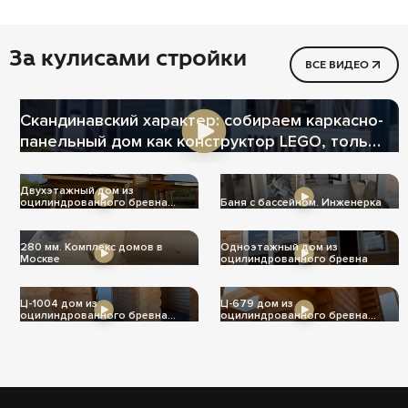
За кулисами стройки
ВСЕ ВИДЕО
Скандинавский характер: собираем каркасно-
панельный дом как конструктор LEGO, только
теплее
Двухэтажный дом из
оцилиндрованного бревна
Баня с бассейном. Инженерка
Ц-1004
280 мм. Комплекс домов в
Одноэтажный дом из
Москве
оцилиндрованного бревна
Ц-1004 дом из
Ц-679 дом из
оцилиндрованного бревна
оцилиндрованного бревна
240мм
240мм