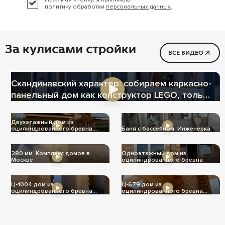
политику обработки
персональных данных
.
За кулисами стройки
ВСЕ ВИДЕО
Скандинавский характер: собираем каркасно-
панельный дом как конструктор LEGO, только
теплее
Двухэтажный дом из
оцилиндрованного бревна
Баня с бассейном. Инженерка
Ц-1004
280 мм. Комплекс домов в
Одноэтажный дом из
Москве
оцилиндрованного бревна
Ц-1004 дом из
Ц-679 дом из
оцилиндрованного бревна
оцилиндрованного бревна
240мм
240мм