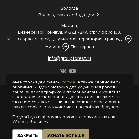
Вологда,
Вологодская слобода дом. 21
Москва,
Бизнес-Парк Гринвуд, МКАД 72км, стр.17 офис 133.
МО, ГО Красногорск, д.Путилково, территория "Гринвуд"
Митино
Планерная
info@groupforest.ru
Мы используем файлы
cookie
, а также сервис веб-
аналитики Яндекс.Метрика для улучшения работы
сайта, анализа трафика и персонализации контента.
© 2005-, 2026 Все права защищены
Продолжая использовать данный сайт, вы даете на
Информация, представленная на сайте,
это свое согласие. Если вы не хотите использовать
не является публичной офертой.
файлы cookie, отключите их в настройках браузера.
Политика конфиденциальности
Подробную информацию можно получить, нажав
Пользовательское соглашение
«Узнать больше».
Интернет-агентство «Пегас»
Поддержка сайта на 1С-Битрикс
ЗАКРЫТЬ
УЗНАТЬ БОЛЬШЕ