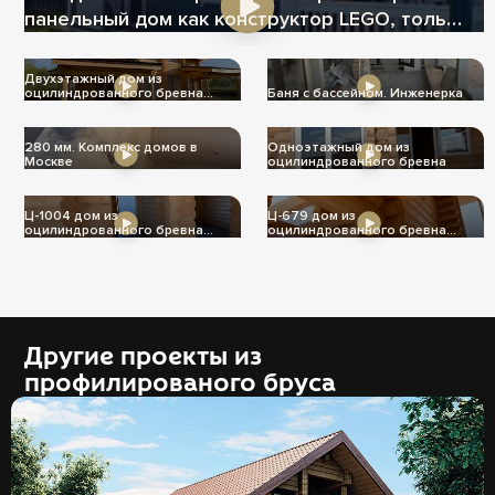
панельный дом как конструктор LEGO, только
теплее
Двухэтажный дом из
оцилиндрованного бревна
Баня с бассейном. Инженерка
Ц-1004
280 мм. Комплекс домов в
Одноэтажный дом из
Москве
оцилиндрованного бревна
Ц-1004 дом из
Ц-679 дом из
оцилиндрованного бревна
оцилиндрованного бревна
240мм
240мм
Другие проекты из
профилированого бруса