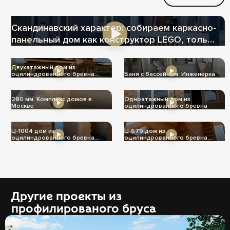
Скандинавский характер: собираем каркасно-
панельный дом как конструктор LEGO, только
теплее
Двухэтажный дом из
оцилиндрованного бревна
Баня с бассейном. Инженерка
Ц-1004
280 мм. Комплекс домов в
Одноэтажный дом из
Москве
оцилиндрованного бревна
Ц-1004 дом из
Ц-679 дом из
оцилиндрованного бревна
оцилиндрованного бревна
240мм
240мм
Другие проекты из
профилированого бруса