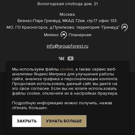
Вологодская слобода дом. 21
Москва,
Бизнес-Парк Гринвуд, МКАД 72км, стр.17 офис 133.
МО, ГО Красногорск, д.Путилково, территория "Гринвуд"
Митино
Планерная
info@groupforest.ru
Мы используем файлы
cookie
, а также сервис веб-
аналитики Яндекс.Метрика для улучшения работы
сайта, анализа трафика и персонализации контента.
© 2005-, 2026 Все права защищены
Продолжая использовать данный сайт, вы даете на
Информация, представленная на сайте,
это свое согласие. Если вы не хотите использовать
не является публичной офертой.
файлы cookie, отключите их в настройках браузера.
Политика конфиденциальности
Подробную информацию можно получить, нажав
Пользовательское соглашение
«Узнать больше».
Интернет-агентство «Пегас»
Поддержка сайта на 1С-Битрикс
ЗАКРЫТЬ
УЗНАТЬ БОЛЬШЕ