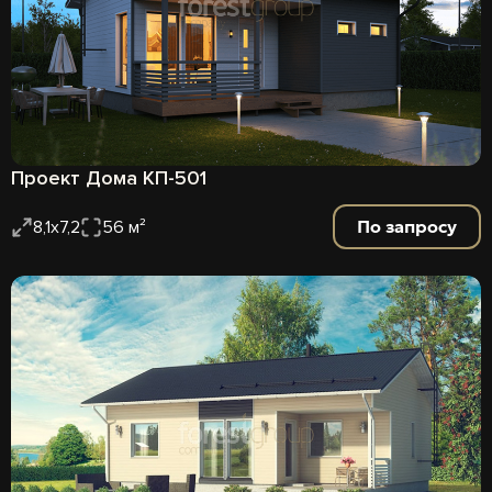
Проект Дома КП-501
По запросу
8,1х7,2
56 м²