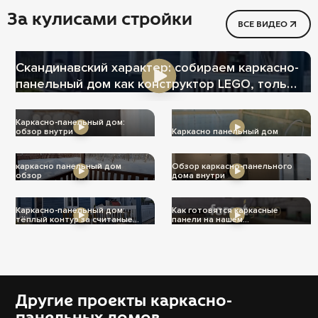
За кулисами стройки
ВСЕ ВИДЕО
Скандинавский характер: собираем каркасно-
панельный дом как конструктор LEGO, только
теплее
Каркасно-панельный дом:
обзор внутри
Каркасно панельный дом
каркасно панельный дом
Обзор каркасно-панельного
обзор
дома внутри
Каркасно-панельный дом:
Как готовятся каркасные
тёплый контур за считаные
панели на нашем
дни
производстве
Другие проекты каркасно-
панельных домов