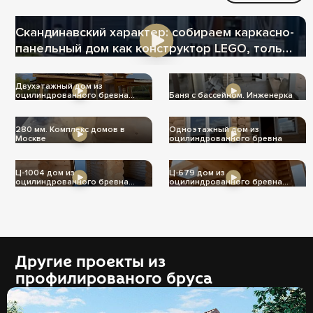
Скандинавский характер: собираем каркасно-
панельный дом как конструктор LEGO, только
теплее
Двухэтажный дом из
оцилиндрованного бревна
Баня с бассейном. Инженерка
Ц-1004
280 мм. Комплекс домов в
Одноэтажный дом из
Москве
оцилиндрованного бревна
Ц-1004 дом из
Ц-679 дом из
оцилиндрованного бревна
оцилиндрованного бревна
240мм
240мм
Другие проекты из
профилированого бруса