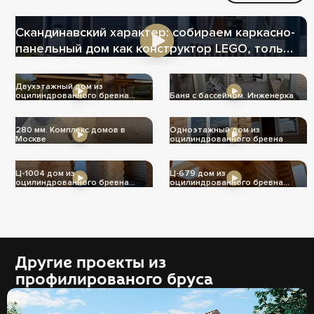
Скандинавский характер: собираем каркасно-
панельный дом как конструктор LEGO, только
теплее
Двухэтажный дом из
оцилиндрованного бревна
Баня с бассейном. Инженерка
Ц-1004
280 мм. Комплекс домов в
Одноэтажный дом из
Москве
оцилиндрованного бревна
Ц-1004 дом из
Ц-679 дом из
оцилиндрованного бревна
оцилиндрованного бревна
240мм
240мм
Другие проекты из
профилированого бруса