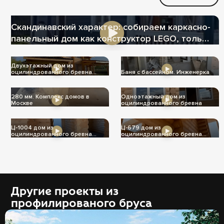
Скандинавский характер: собираем каркасно-
панельный дом как конструктор LEGO, только
теплее
Двухэтажный дом из
оцилиндрованного бревна
Баня с бассейном. Инженерка
Ц-1004
280 мм. Комплекс домов в
Одноэтажный дом из
Москве
оцилиндрованного бревна
Ц-1004 дом из
Ц-679 дом из
оцилиндрованного бревна
оцилиндрованного бревна
240мм
240мм
Другие проекты из
профилированого бруса