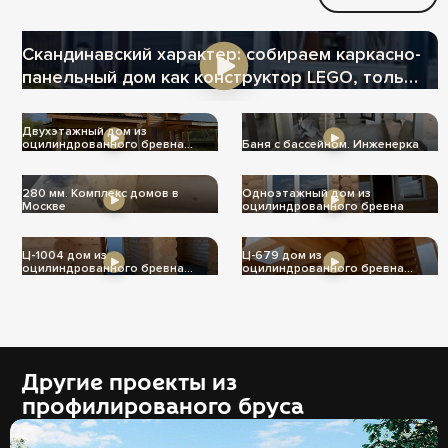
Скандинавский характер: собираем каркасно-
панельный дом как конструктор LEGO, только
теплее
Двухэтажный дом из
оцилиндрованного бревна
Баня с бассейном. Инженерка
Ц-1004
280 мм. Комплекс домов в
Одноэтажный дом из
Москве
оцилиндрованного бревна
Ц-1004 дом из
Ц-679 дом из
оцилиндрованного бревна
оцилиндрованного бревна
240мм
240мм
Другие проекты из
профилированого бруса