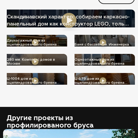
Скандинавский характер: собираем каркасно-
панельный дом как конструктор LEGO, только
теплее
Двухэтажный дом из
оцилиндрованного бревна
Баня с бассейном. Инженерка
Ц-1004
280 мм. Комплекс домов в
Одноэтажный дом из
Москве
оцилиндрованного бревна
Ц-1004 дом из
Ц-679 дом из
оцилиндрованного бревна
оцилиндрованного бревна
240мм
240мм
Другие проекты из
профилированого бруса