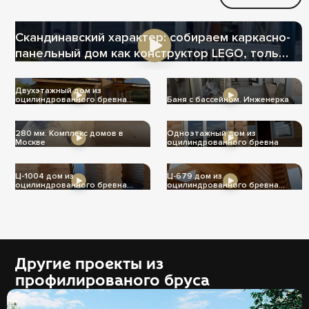
Скандинавский характер: собираем каркасно-
панельный дом как конструктор LEGO, только
теплее
Двухэтажный дом из
оцилиндрованного бревна
Баня с бассейном. Инженерка
Ц-1004
280 мм. Комплекс домов в
Одноэтажный дом из
Москве
оцилиндрованного бревна
Ц-1004 дом из
Ц-679 дом из
оцилиндрованного бревна
оцилиндрованного бревна
240мм
240мм
Другие проекты из
профилированого бруса