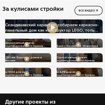
За кулисами стройки
ВСЕ ВИДЕО
Скандинавский характер: собираем каркасно-
панельный дом как конструктор LEGO, только
теплее
Двухэтажный дом из
оцилиндрованного бревна
Баня с бассейном. Инженерка
Ц-1004
280 мм. Комплекс домов в
Одноэтажный дом из
Москве
оцилиндрованного бревна
Ц-1004 дом из
Ц-679 дом из
оцилиндрованного бревна
оцилиндрованного бревна
240мм
240мм
Другие проекты из